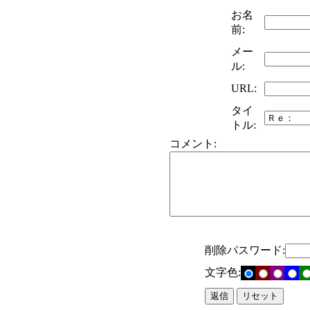
お名
前:
メー
ル:
URL:
タイ
トル:
コメント:
削除パスワード:
文字色: