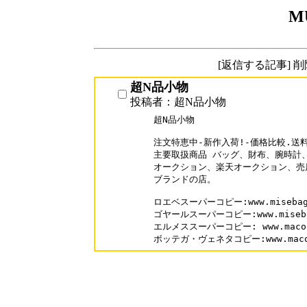
M
[返信する記事] 
超N品小物
投稿者：超N品小物
超N品小物

注文特恵中-新作入荷!-価格比較.送料
主要取扱商品 バッグ、財布、腕時計、
オークション、楽天オークション、売
ブランドの店。

ロエベスーパーコピー:www.misebag.co
ゴヤールスーパーコピー:www.misebag.c
エルメススーパーコピー: www.macopy.
ボッテガ・ヴェネタコピー:www.macopy