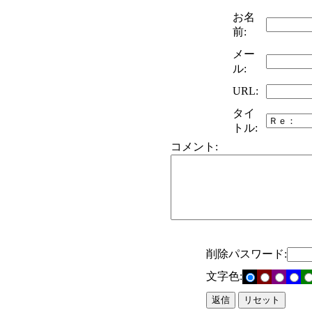
お名
前:
メー
ル:
URL:
タイ
トル:
コメント:
削除パスワード:
文字色: