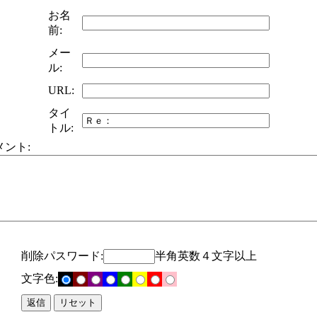
お名
前:
メー
ル:
URL:
タイ
トル:
メント:
削除パスワード:
半角英数４文字以上
文字色: