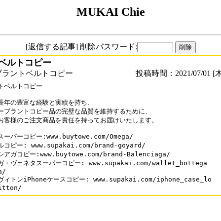
MUKAI Chie
[返信する記事] 削除パスワード:
ベルトコピー
ブラントベルトコピー
投稿時間：2021/07/01 [木
トベルトコピー

長年の豊富な経験と実績を持ち、

ーブラントコピー品の完壁な品質を維持するために、

お客様のご注文商品を責任を持ってお届けいたします。

ーパーコピー:www.buytowe.com/Omega/

ピー: www.supakai.com/brand-goyard/

アガコピー:www.buytowe.com/brand-Balenciaga/

・ヴェネタスーパーコピー: www.supakai.com/wallet_bottega

/

ィトンiPhoneケースコピー: www.supakai.com/iphone_case_lo

itton/