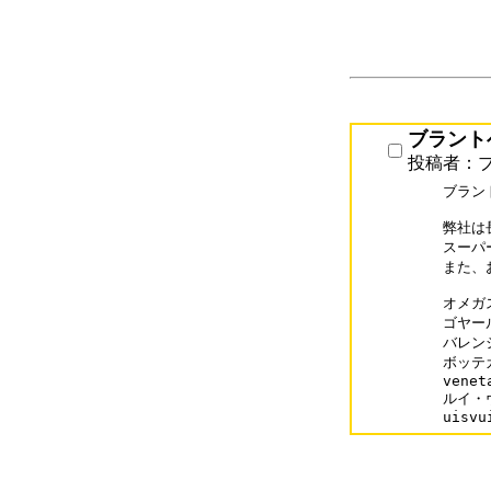
ブラント
投稿者：
ブラン
弊社は
スーパ
また、
オメガス
ゴヤールコ
バレンシ
ボッテガ
veneta
ルイ・ヴ
uisvu