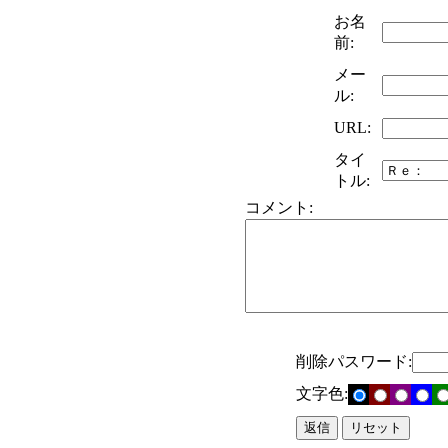
お名
前:
メー
ル:
URL:
タイ
トル:
コメント:
削除パスワード:
文字色: