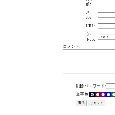
前:
メー
ル:
URL:
タイ
トル:
コメント:
削除パスワード:
文字色: