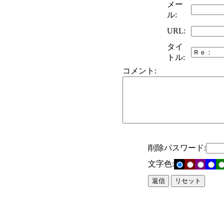
メー
ル:
URL:
タイ
トル:
コメント:
削除パスワード:
文字色: