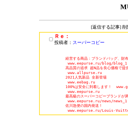
M
[返信する記事] 
Ｒｅ：
投稿者：
スーパーコピー
経営する商品：ブランドバッグ、財布
 www.eepurse.ru/blog/blog_1.
高品質の追求 超N品を良心価格で提供
 www.allpurse.ru

2021人気新品 全新登場

 www.eebag.ru

100%は安全に到着します！  www.gha
 www.eepurse.ru

最高級のスーパーコピーブランドが満
 www.eepurse.ru/news/news_1.
佐川急便の国内発送！

 www.eepurse.ru/Louis-Vuitt