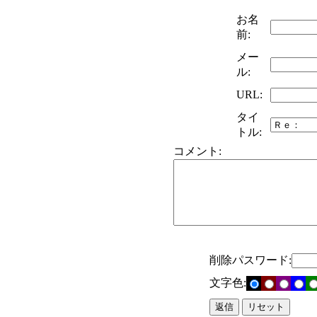
お名
前:
メー
ル:
URL:
タイ
トル:
コメント:
削除パスワード:
文字色: