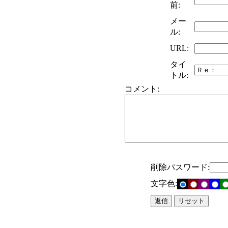
前:
メー
ル:
URL:
タイ
トル:
コメント:
削除パスワード:
文字色: