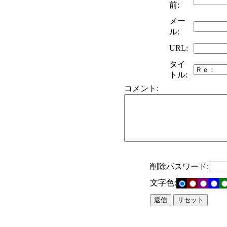
前:
メー
ル:
URL:
タイ
トル:
コメント:
削除パスワード:
文字色: