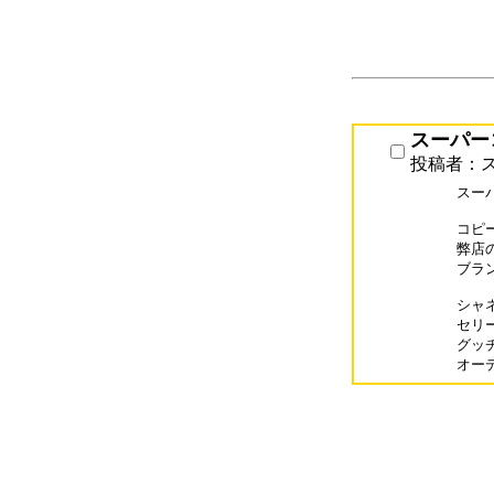
スーパーコ
投稿者：ス
スーパ
コピ
弊店
ブラ
シャネ
セリー
グッチ
オーデ