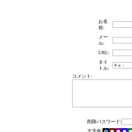
お名
前:
メー
ル:
URL:
タイ
トル:
コメント:
削除パスワード:
文字色: