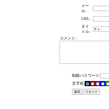
メー
ル:
URL:
タイ
トル:
コメント:
削除パスワード:
文字色: