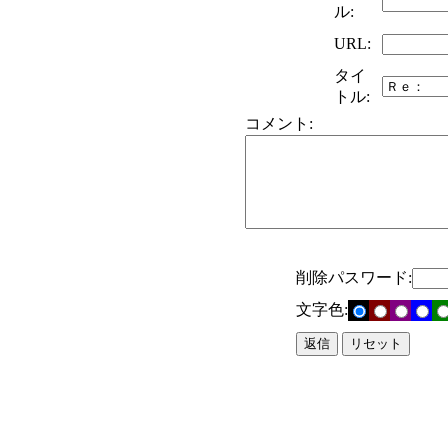
ル:
URL:
タイ
トル:
コメント:
削除パスワード:
文字色: