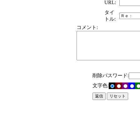
URL:
タイ
トル:
コメント:
削除パスワード:
文字色: