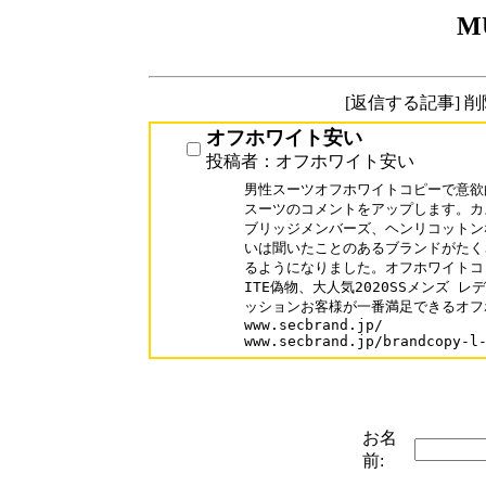
M
[返信する記事] 
オフホワイト安い
投稿者：オフホワイト安い
男性スーツオフホワイトコピーで意欲
スーツのコメントをアップします。カ
ブリッジメンバーズ、ヘンリコットン
いは聞いたことのあるブランドがたく
るようになりました。オフホワイトコピ
ITE偽物、大人気2020SSメンズ レデ
ッションお客様が一番満足できるオフ
www.secbrand.jp/

www.secbrand.jp/brandcopy-l
お名
前: