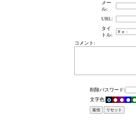
メー
ル:
URL:
タイ
トル:
コメント:
削除パスワード:
文字色: