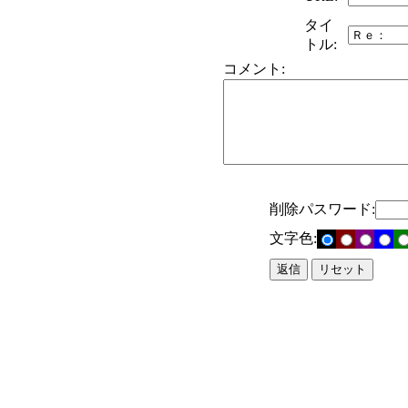
タイ
トル:
コメント:
削除パスワード:
文字色: