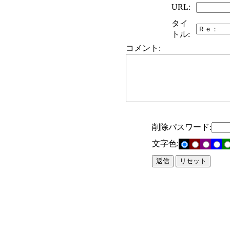
URL:
タイ
トル:
コメント:
削除パスワード:
文字色: