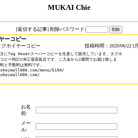
MUKAI Chie
[返信する記事] 削除パスワード:
ヤーコピー
タグホイヤーコピー
投稿時間：2020/06/22 [月
主にTag Heuerスーパーコピーを生産して販売しています。タグホ

コピー時計のN工場直販店です、ご入金から2週間でお届け致しま

料と手数料は無料です。

okeimall080.com/menu/b199/

okeimall080.com/

お名
前:
メー
ル: