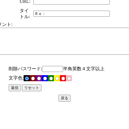
URL:
タイ
トル:
メント:
削除パスワード:
半角英数４文字以上
文字色: