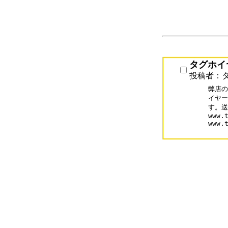
タグホイ
投稿者：
弊店の
イヤー
す。送
www.t
www.t