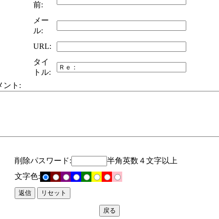
前:
メー
ル:
URL:
タイ
トル:
メント:
削除パスワード:
半角英数４文字以上
文字色: