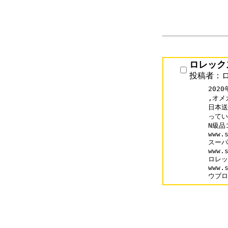
ロレック
投稿者：
202
,オメ
日本送
ってい
N級品
www.s
スーパ
www.s
ロレッ
www.s
ウブロ