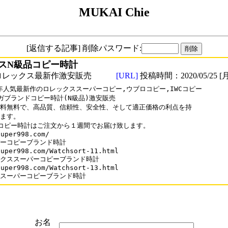
MUKAI Chie
[返信する記事] 削除パスワード:
スN級品コピー時計
ロレックス最新作激安販売
[URL]
投稿時間：2020/05/25 [月
0年人気最新作のロレックススーパーコピー,ウブロコピー,IWCコピー

ガブランドコピー時計(N級品)激安販売

料無料で、高品質、信頼性、安全性、そして適正価格の利点を持

ます。

コピー時計はご注文から１週間でお届け致します。

uper998.com/

ーコピーブランド時計

uper998.com/Watchsort-11.html

クススーパーコピーブランド時計

uper998.com/Watchsort-13.html

スーパーコピーブランド時計
お名