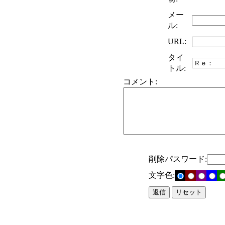
メー
ル:
URL:
タイ
トル:
コメント:
削除パスワード:
文字色: