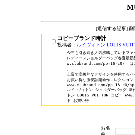
M
[返信する記事] 
コピーブランド時計
投稿者：
ルイヴィトン LOUIS VUI
今年も引き続き人気沸騰しているファ
レディースショルダーバッグ春夏最新品 
w.clubrand.com/pp-16-c
。

上質で高級的なデザインを使用するバ
お買い得な激安話題新作コレクションで
www.clubrand.com/pp-16-c0/sp
ルイ ヴィトン ショルダーバッグ 新
トン LOUIS VUITTON コピー www
ド お買い得
お名
前: