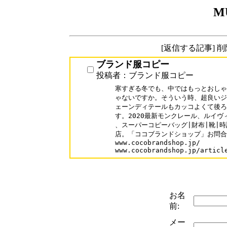
M
[返信する記事] 
ブランド服コピー
投稿者：ブランド服コピー
寒すぎる冬でも、中ではもっとおしゃ
ゃないですか。そういう時、超良いジ
ェーンディテールもカッコよくて後ろ
す。2020最新モンクレール、ルイヴ
、スーパーコピーバッグ|財布|靴|時
店。「ココブランドショップ」お問合せ：coc
www.cocobrandshop.jp/

www.cocobrandshop.jp/articl
お名
前:
メー