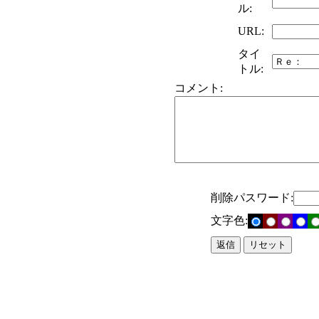
ル:
URL:
タイ
トル:
コメント:
削除パスワード:
文字色: