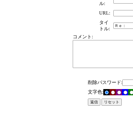
ル:
URL:
タイ
トル:
コメント:
削除パスワード:
文字色: