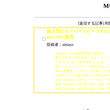
M
[返信する記事] 
超人気のスーパーコピーフ&#124
&#12441;販売
投稿者：aimaye
aimaye.com品質重視&工場直営!

数千万するときあるからなぁ～スーパーコピ
1;の力ってすこ&#12441;いよね !

欲しいスーパーコピーフ&#12441;ラン
441;画像見してくれたらお探ししま
12441;ラント&#12441;て&#12441
www.aimaye.com スーパーコピー
www.aimaye.com/brand-cop
www.aimaye.com/brand-cop