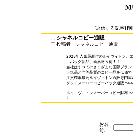
M
[返信する記事] 
シャネルコピー通販
投稿者：シャネルコピー通販
2020年人気最新作のルイヴィトン、
、バッグ新品、新素材入荷！！

当社はすべてのさまざまな国際ブランド
正規品と同等品質のコピー品を低価で 
注文確率最高ルイヴィトン通販専門屋
グッチスーパーコピーバッグ通販:www.buyo
ルイ・ヴィトンスーパーコピー財布:www.bu
お名
前: