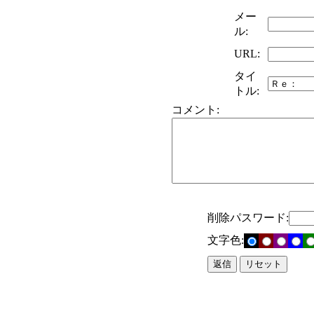
メー
ル:
URL:
タイ
トル:
コメント:
削除パスワード:
文字色: