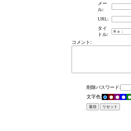
メー
ル:
URL:
タイ
トル:
コメント:
削除パスワード:
文字色: