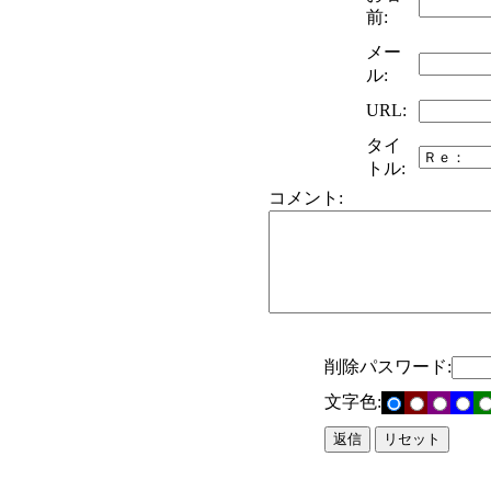
前:
メー
ル:
URL:
タイ
トル:
コメント:
削除パスワード:
文字色: