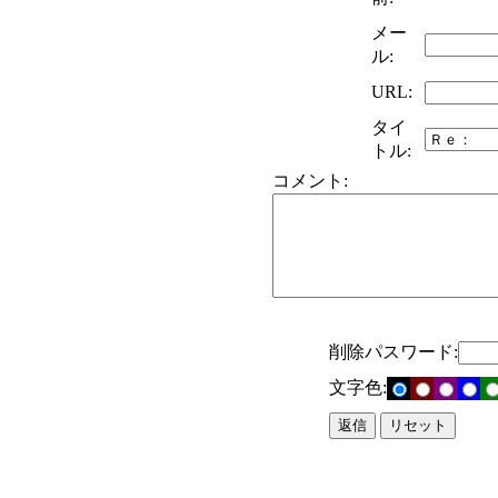
メー
ル:
URL:
タイ
トル:
コメント:
削除パスワード:
文字色: