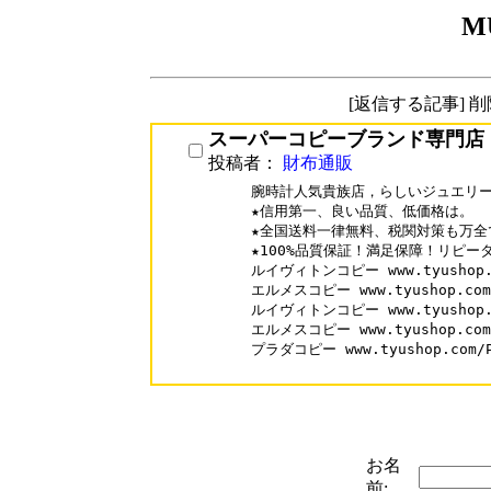
M
[返信する記事] 
スーパーコピーブランド専門店
投稿者：
財布通販
腕時計人気貴族店，らしいジュエリー
★信用第一、良い品質、低価格は。

★全国送料一律無料、税関対策も万全で
★100%品質保証！満足保障！リピータ
ルイヴィトンコピー www.tyushop.co
エルメスコピー www.tyushop.com/H
ルイヴィトンコピー www.tyushop.co
エルメスコピー www.tyushop.com/H
プラダコピー www.tyushop.com/Pr
お名
前: