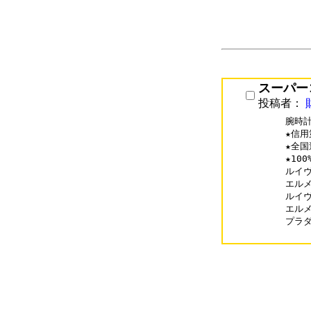
スーパー
投稿者：
腕時計
★信用
★全国
★10
ルイヴィ
エルメス
ルイヴィ
エルメス
プラダコ