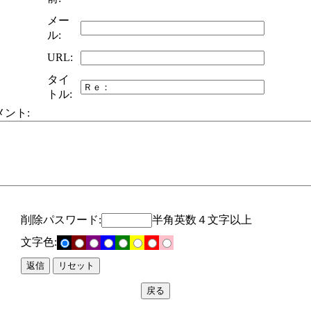
メー
ル:
URL:
タイ
トル:
メント:
削除パスワード:
半角英数４文字以上
文字色: