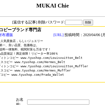
MUKAI Chie
[返信する記事] 削除パスワード:
コピーブランド専門店
財布通販
[URL]
投稿時間：2020/04/06 [月
人気貴族店，らしいジュエリー

第一、良い品質、低価格は。

送料一律無料、税関対策も万全です！

0%品質保証！満足保障！リピーター率100％

トンコピー www.tyushop.com/Louisvuitton_Belt

コピー www.tyushop.com/Hermes_Belt

トンコピー www.tyushop.com/Louisvuitton_Muffler

コピー www.tyushop.com/Hermes_Muffler

ピー www.tyushop.com/Prada_Wallet

お名
前: