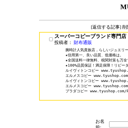
M
[返信する記事] 
スーパーコピーブランド専門店
投稿者：
財布通販
腕時計人気貴族店，らしいジュエリー
★信用第一、良い品質、低価格は。

★全国送料一律無料、税関対策も万全で
★100%品質保証！満足保障！リピータ
ルイヴィトンコピー www.tyushop.co
エルメスコピー www.tyushop.com/H
ルイヴィトンコピー www.tyushop.co
エルメスコピー www.tyushop.com/H
プラダコピー www.tyushop.com/Pr
お名
前: