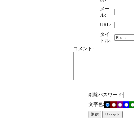
メー
ル:
URL:
タイ
トル:
コメント:
削除パスワード:
文字色: