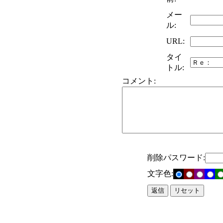
メー
ル:
URL:
タイ
トル:
コメント:
削除パスワード:
文字色: