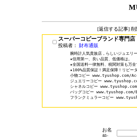
M
[返信する記事] 
スーパーコピーブランド専門店
投稿者：
財布通販
腕時計人気貴族店，らしいジュエリー
★信用第一、良い品質、低価格は。

★全国送料一律無料、税関対策も万全で
★100%品質保証！満足保障！リピータ
小物コピー www.tyushop.com/Acc
ジュエリーコピー www.tyushop.com
シャネルコピー www.tyushop.com/
バッグコピー www.tyushop.com/B
フランクミュラーコピー www.tyushop.
お名
前: