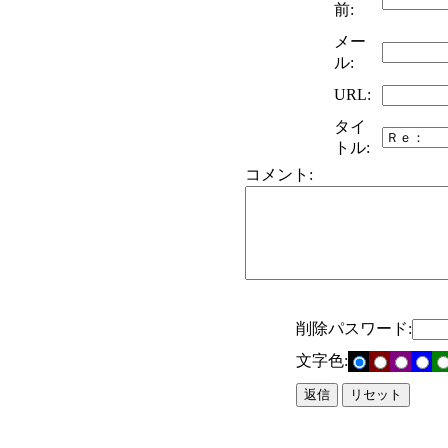
前:
メー
ル:
URL:
タイ
トル:
コメント:
削除パスワード:
文字色: