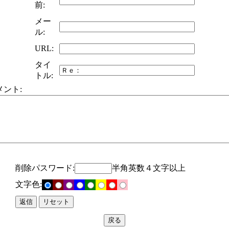
前:
メー
ル:
URL:
タイ
トル:
メント:
削除パスワード:
半角英数４文字以上
文字色: