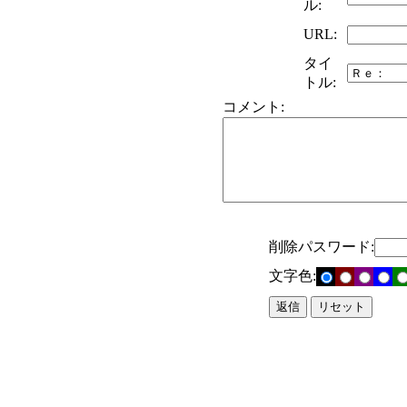
ル:
URL:
タイ
トル:
コメント:
削除パスワード:
文字色: