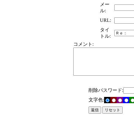
メー
ル:
URL:
タイ
トル:
コメント:
削除パスワード:
文字色: