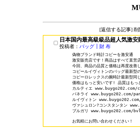
M
[返信する記事] 
日本国内最高級級品超人気激安
投稿者：
バッグ┃財 布
偽物ブランド時計コピーを激安通

激安販売店です！商品はすべて直営店
今回、商品の品質と価格は再度改善し
コピールイヴィトンのバッグ最新型の
コピーロレックスの腕時計最新型同じ
価格はもっと安いです! 品質はもっと
カルティエ www.buygo202.com/ca
パネライ www.buygo202.com/pan
ルイヴィトン www.buygo202.com/l
ヴァシュロン?コンスタンタン www.buyg
ブルガリ www.buygo202.com/bvl
お気軽にお問い合わせください！