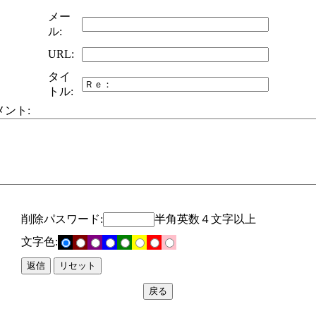
メー
ル:
URL:
タイ
トル:
メント:
削除パスワード:
半角英数４文字以上
文字色: