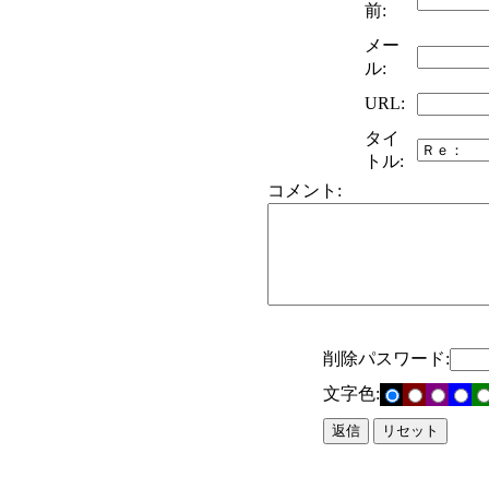
前:
メー
ル:
URL:
タイ
トル:
コメント:
削除パスワード:
文字色: