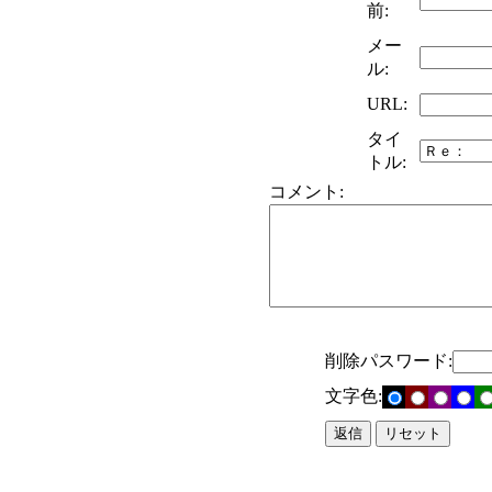
前:
メー
ル:
URL:
タイ
トル:
コメント:
削除パスワード:
文字色: