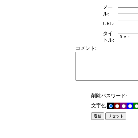
メー
ル:
URL:
タイ
トル:
コメント:
削除パスワード:
文字色: