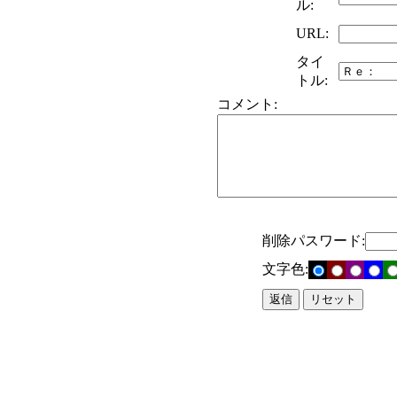
ル:
URL:
タイ
トル:
コメント:
削除パスワード:
文字色: