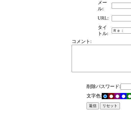
メー
ル:
URL:
タイ
トル:
コメント:
削除パスワード:
文字色: