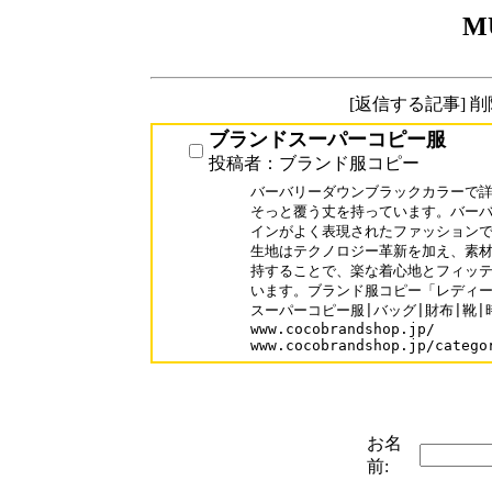
M
[返信する記事] 
ブランドスーパーコピー服
投稿者：ブランド服コピー
バーバリーダウンブラックカラーで詳
そっと覆う丈を持っています。バーバ
インがよく表現されたファッションで
生地はテクノロジー革新を加え、素材
持することで、楽な着心地とフィッテ
います。ブランド服コピー「レディース
スーパーコピー服|バッグ|財布|靴|
www.cocobrandshop.jp/

www.cocobrandshop.jp/catego
お名
前: