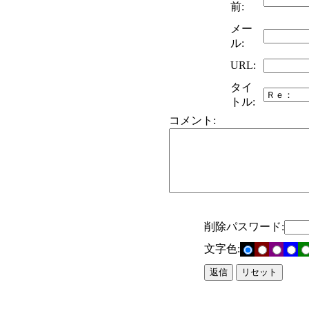
前:
メー
ル:
URL:
タイ
トル:
コメント:
削除パスワード:
文字色: