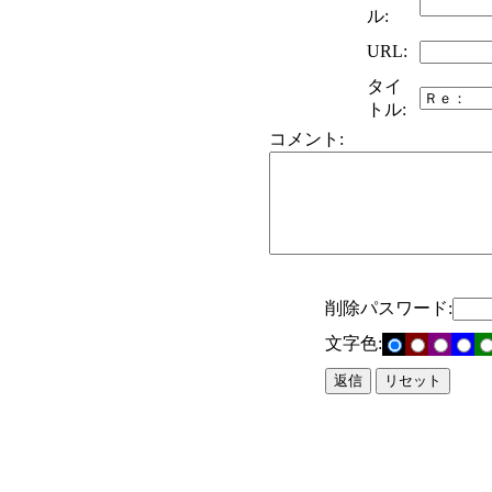
ル:
URL:
タイ
トル:
コメント:
削除パスワード:
文字色: