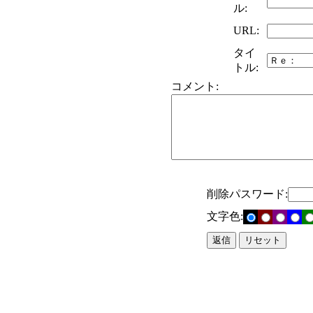
ル:
URL:
タイ
トル:
コメント:
削除パスワード:
文字色: