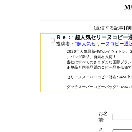
M
[返信する記事] 
Ｒｅ："超人気セリーヌコピー
投稿者：
"超人気セリーヌコピー通
2020年人気最新作のルイヴィトン、
、バッグ新品、新素材入荷！

当社はすべてのさまざまな国際ブランド
正規品と同等品質のコピー品を低価で 
セリーヌスーパーコピー財布:www.buyoo1
グッチスーパーコピーバッグ":www.buyo
お名
前:
メー