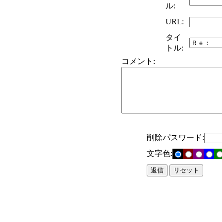
ル:
URL:
タイ
トル:
コメント:
削除パスワード:
文字色: