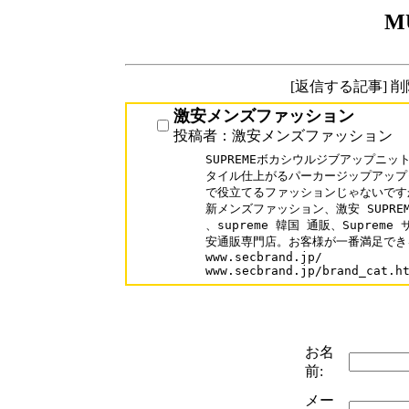
M
[返信する記事] 
激安メンズファッション
投稿者：激安メンズファッション
SUPREMEボカシウルジブアップニッ
タイル仕上がるパーカージップアップ
で役立てるファッションじゃないです
新メンズファッション、激安 SUPRE
、supreme 韓国 通販、Supre
安通販専門店。お客様が一番満足でき
www.secbrand.jp/

お名
前:
メー