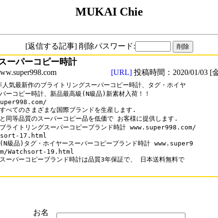
MUKAI Chie
[返信する記事] 削除パスワード:
スーパーコピー時計
.super998.com
[URL]
投稿時間：2020/01/03 [金
0年人気最新作のブライトリングスーパーコピー時計、タグ・ホイヤ

パーコピー時計、新品最高級(N級品)新素材入荷！！

uper998.com/

すべてのさまざまな国際ブランドを生産します.

と同等品質のスーパーコピー品を低価で お客様に提供します.

ブライトリングスーパーコピーブランド時計 www.super998.com/

sort-17.html 

(N級品)タグ・ホイヤースーパーコピーブランド時計 www.super9

m/Watchsort-19.html

スーパーコピーブランド時計は品質3年保証で、 日本送料無料で

お名