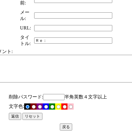
前:
メー
ル:
URL:
タイ
トル:
メント:
削除パスワード:
半角英数４文字以上
文字色: