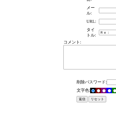
メー
ル:
URL:
タイ
トル:
コメント:
削除パスワード:
文字色: