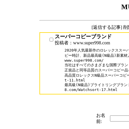
M
[返信する記事] 
スーパーコピーブランド
投稿者：www.super998.com
2020年人気最新作のロレックススー
ピー時計、新品最高級(N級品)新素材入
www.super998.com/

当社はすべてのさまざまな国際ブランド
正規品と同等品質のスーパーコピー品を
高品質ロレックスN級品スーパーコピー時計ww
t-11.html

最高級(N級品)ブライトリングブランドス
お名
前: