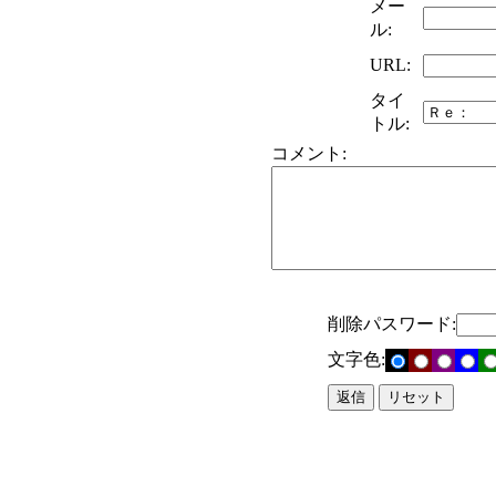
メー
ル:
URL:
タイ
トル:
コメント:
削除パスワード:
文字色: