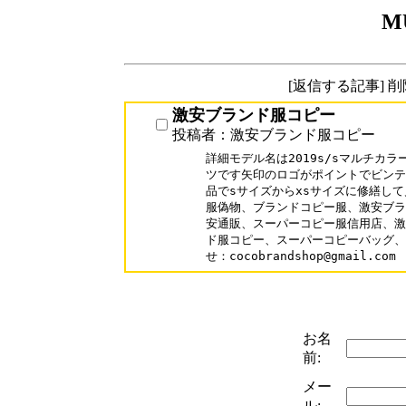
M
[返信する記事] 
激安ブランド服コピー
投稿者：激安ブランド服コピー
詳細モデル名は2019s/sマルチカ
ツです矢印のロゴがポイントでビンテ
品でsサイズからxsサイズに修繕して
服偽物、ブランドコピー服、激安ブラ
安通販、スーパーコピー服信用店、激
ド服コピー、スーパーコピーバッグ、
せ：cocobrandshop@gmail.com 
お名
前:
メー
ル: